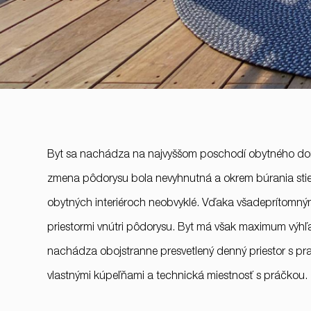
Byt sa nachádza na najvyššom poschodí obytného domu
zmena pôdorysu bola nevyhnutná a okrem búrania stien 
obytných interiéroch neobvyklé. Vďaka všadeprítomným 
priestormi vnútri pôdorysu. Byt má však maximum výhľ
RULES, s.r.o., Klincová
nachádza obojstranne presvetlený denný priestor s pra
37/B, 821 08
vlastnými kúpeľňami a technická miestnosť s práčkou.
Bratislava, Slovensko