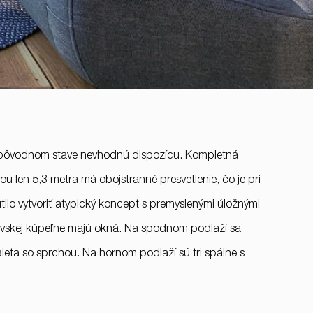
v pôvodnom stave nevhodnú dispozícu. Kompletná
 len 5,3 metra má obojstranné presvetlenie, čo je pri
ilo vytvoriť atypický koncept s premyslenými úložnými
ťovskej kúpeľne majú okná. Na spodnom podlaží sa
+421 901 77 44 00
leta so sprchou. Na hornom podlaží sú tri spálne s
rules@rules.sk