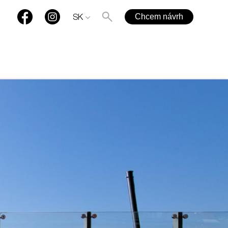
Chcem návrh
SK