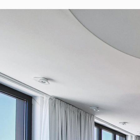
© RULES, s.r.o.