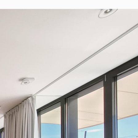
Časté otázky
Blog
Média