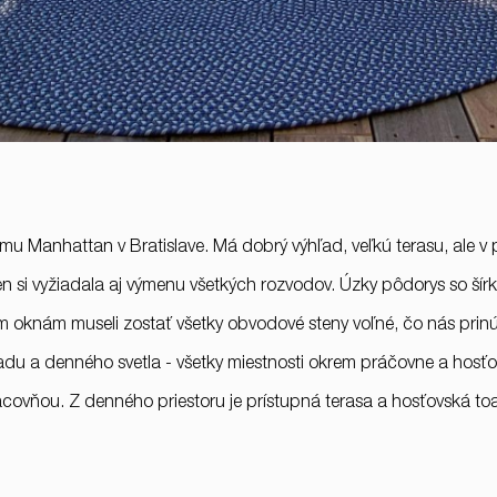
 Manhattan v Bratislave. Má dobrý výhľad, veľkú terasu, ale 
si vyžiadala aj výmenu všetkých rozvodov. Úzky pôdorys so šírkou
oknám museli zostať všetky obvodové steny voľné, čo nás prinút
adu a denného svetla - všetky miestnosti okrem práčovne a hos
covňou. Z denného priestoru je prístupná terasa a hosťovská toa