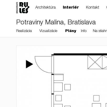
Architektúra
Interiér
Kontakt
Potraviny Malina, Bratislava
Realizácia
Vizualizácie
Plány
Info
Na stiahn
RULES, s.r.o., Klincová
37/B, 821 08
Bratislava, Slovensko
© RULES, s.r.o.