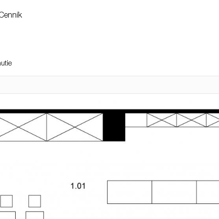
Cenník
utie