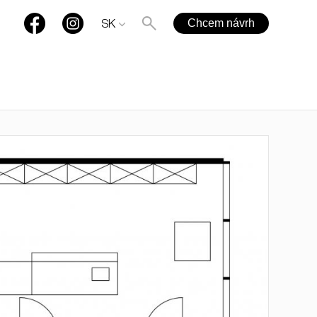
Chcem návrh
SK
+421 901 77 44 00
rules@rules.sk
Časté otázky
Blog
Média