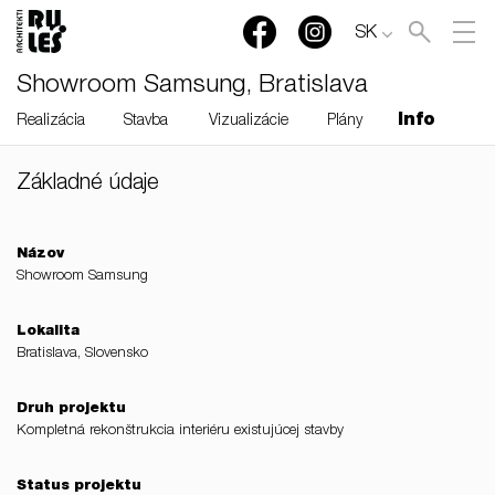
SK
Showroom Samsung, Bratislava
Info
Realizácia
Stavba
Vizualizácie
Plány
Základné údaje
RULES, s.r.o., Klincová
37/B, 821 08 Bratislava,
Slovensko
Názov
Showroom Samsung
© RULES, s.r.o.
Lokalita
Bratislava, Slovensko
Druh projektu
Kompletná rekonštrukcia interiéru existujúcej stavby
Status projektu