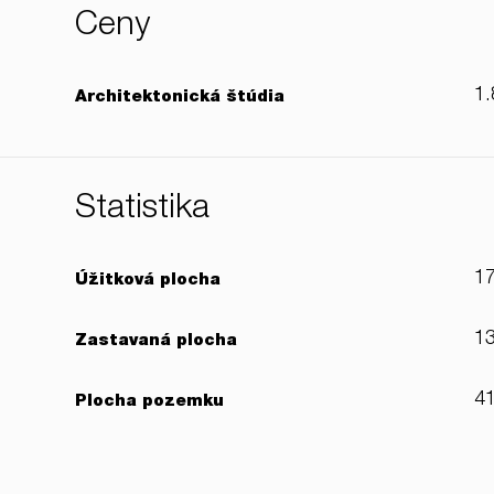
Ceny
1.
Architektonická štúdia
Štatistika
1
Úžitková plocha
1
Zastavaná plocha
4
Plocha pozemku