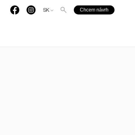
Chcem návrh
SK
+421 901 77 44 00
rules@rules.sk
Časté otázky
Blog
Média