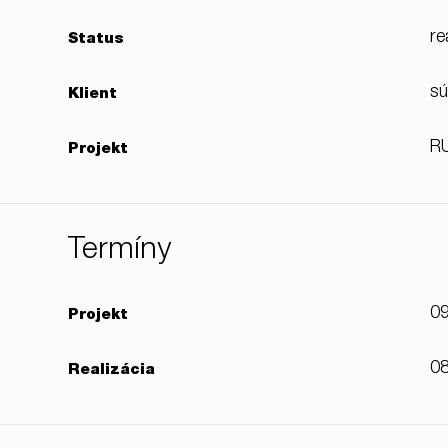
re
Status
s
Klient
RU
Projekt
Termíny
09
Projekt
08
Realizácia