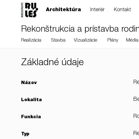
Architektúra
Interiér
Kontakt
Rekonštrukcia a prístavba rod
Realizácia
Stavba
Vizualizácie
Plány
Média
Základné údaje
RULES, s.r.o., Klincová
Re
Názov
37/B, 821 08
Bratislava, Slovensko
Be
Lokalita
Ro
Funkcia
© RULES, s.r.o.
Re
Typ