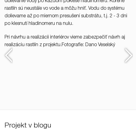
dolievanie vody po každom poklese hladinomeru. Korene
rastlín sú neustále vo vode a môžu hniť. Vodu do systému
dolievame až po miernom presušení substrátu, t.j. 2 - 3 dni
po klesnutí hladinomeru na nulu.
Pri návrhu a realizácii interiérov vieme zabezpečiť návrh aj
realizáciu rastlín z projektu.Fotografie: Dano Veselský
Projekt v blogu