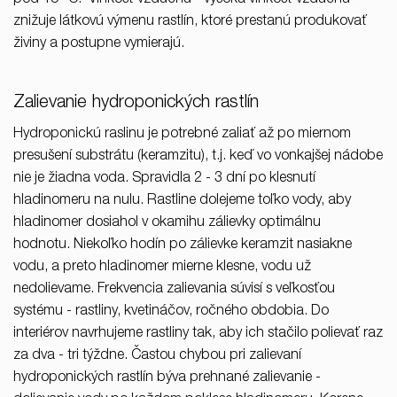
znižuje látkovú výmenu rastlín, ktoré prestanú produkovať
živiny a postupne vymierajú.
Zalievanie hydroponických rastlín
Hydroponickú raslinu je potrebné zaliať až po miernom
presušení substrátu (keramzitu), t.j. keď vo vonkajšej nádobe
nie je žiadna voda. Spravidla 2 - 3 dní po klesnutí
hladinomeru na nulu. Rastline dolejeme toľko vody, aby
hladinomer dosiahol v okamihu zálievky optimálnu
hodnotu. Niekoľko hodín po zálievke keramzit nasiakne
vodu, a preto hladinomer mierne klesne, vodu už
nedolievame. Frekvencia zalievania súvisí s veľkosťou
systému - rastliny, kvetináčov, ročného obdobia. Do
interiérov navrhujeme rastliny tak, aby ich stačilo polievať raz
za dva - tri týždne. Častou chybou pri zalievaní
hydroponických rastlín býva prehnané zalievanie -