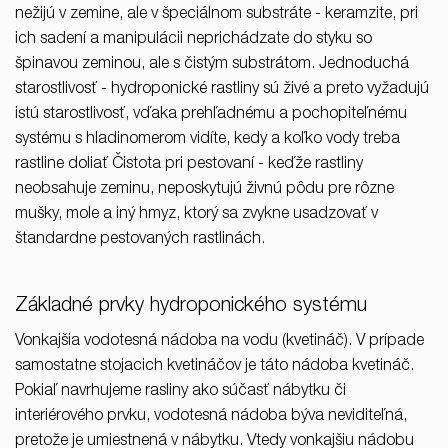
nežijú v zemine, ale v špeciálnom substráte - keramzite, pri
ich sadení a manipulácii neprichádzate do styku so
špinavou zeminou, ale s čistým substrátom. Jednoduchá
starostlivosť - hydroponické rastliny sú živé a preto vyžadujú
istú starostlivosť, vďaka prehľadnému a pochopiteľnému
systému s hladinomerom vidíte, kedy a koľko vody treba
rastline doliať Čistota pri pestovaní - keďže rastliny
neobsahuje zeminu, neposkytujú živnú pôdu pre rôzne
mušky, mole a iný hmyz, ktorý sa zvykne usadzovať v
štandardne pestovaných rastlinách.
Základné prvky hydroponického systému
Vonkajšia vodotesná nádoba na vodu (kvetináč). V prípade
samostatne stojacich kvetináčov je táto nádoba kvetináč.
Pokiaľ navrhujeme rasliny ako súčasť nábytku či
interiérového prvku, vodotesná nádoba býva neviditeľná,
pretože je umiestnená v nábytku. Vtedy vonkajšiu nádobu