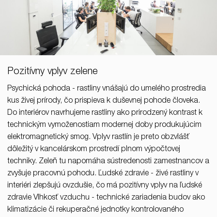
Pozitívny vplyv zelene
Psychická pohoda - rastliny vnášajú do umelého prostredia
kus živej prírody, čo prispieva k duševnej pohode človeka.
Do interiérov navrhujeme rastliny ako prirodzený kontrast k
technickým vymoženostiam modernej doby produkujúcim
elektromagnetický smog. Vplyv rastlín je preto obzvlášť
dôležitý v kancelárskom prostredí plnom výpočtovej
techniky. Zeleň tu napomáha sústredenosti zamestnancov a
zvyšuje pracovnú pohodu. Ľudské zdravie - živé rastliny v
interiéri zlepšujú ovzdušie, čo má pozitívny vplyv na ľudské
zdravie Vlhkosť vzduchu - technické zariadenia budov ako
klimatizácie či rekuperačné jednotky kontrolovaného