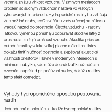
vetrania znižujú vlhkosť vzduchu. V zimných mesiacoch
problém so suchým vzduchom nastáva vo všetkých
vykurovaných interiéroch. Hydroponické rastliny ho zvlhčujú
viac než iné druhy, keďže väčšinu vody určenej na zálievku
vracajú nazad do prostredia. Čistota vzduchu - rastliny
látkovou výmenou pomáhajú odbúravať škodlivé látky z
prostredia, znižujú prašnosť vzduchu Akustika priestoru -
prírodné rastliny vďaka veľkej ploche a členitosti listov
dokážu tlmiť hlučnosť postredia a zlepšovať akustické
vlastnosti priestorov. Hlavne v moderných interiéroch s
minimom nábytku, kde môže dochádzať k nežiadúcim
ozvenám napríklad pri počúvaní hudby, dokážu rastliny
tento efekt obmedziť.
Výhody hydroponického spôsobu pestovania
rastlín
Jednoduchá manipulácia - keďže hydroponické rastliny