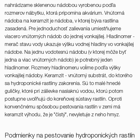
nahrádzame sklenenou nádobou vyrobenou podľa
rozmerov nábytku, ktorá pripomína akvárium. Vnútorná
nádoba na keramzit je nádoba, v ktorej býva rastlina
zasadená. Pre jednoduchosť zalievania umiestňujeme
viacero vnútorných nádob do jednej vonkajšej. Hladinomer -
merač stavu vody ukazuje výšku vodnej hladiny vo vonkajšej
nádobe. Na jednu vodotesnú nádobu (v ktorej môže byť
jedna a viac vnútorných nádob) je potrebný jeden
hladinomer. Rozmery hladinomeru voĺíme podľa výšky
vonkajšej nádoby. Keramzit - vnútorný substrát, do ktorého
sa hydroponické rastliny zakorenia. Sú to malé hnedé
guličky, ktoré pri zálievke nasiaknú vodou, ktorú potom
postupne uvoľňujú do koreňovej sústavy rastlín. Oproti
konvenčnému spôsobou pestovania rastlín v zemi má
keramzit výhodu, že je "čistý", nevyletuje z neho hmyz.
Podmienky na pestovanie hydroponických rastlín