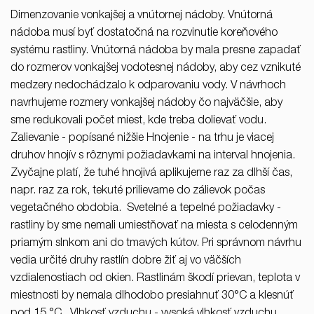
Dimenzovanie vonkajšej a vnútornej nádoby. Vnútorná
nádoba musí byť dostatočná na rozvinutie koreňového
systému rastliny. Vnútorná nádoba by mala presne zapadať
do rozmerov vonkajšej vodotesnej nádoby, aby cez vznikuté
medzery nedochádzalo k odparovaniu vody. V návrhoch
navrhujeme rozmery vonkajšej nádoby čo najväčšie, aby
sme redukovali počet miest, kde treba dolievať vodu.
Zalievanie - popísané nižšie Hnojenie - na trhu je viacej
druhov hnojív s rôznymi požiadavkami na interval hnojenia.
Zvyčajne platí, že tuhé hnojivá aplikujeme raz za dlhší čas,
napr. raz za rok, tekuté prilievame do zálievok počas
vegetačného obdobia. Svetelné a tepelné požiadavky -
rastliny by sme nemali umiestňovať na miesta s celodenným
priamým slnkom ani do tmavých kútov. Pri správnom návrhu
vedia určité druhy rastlín dobre žiť aj vo väčších
vzdialenostiach od okien. Rastlinám škodí prievan, teplota v
miestnosti by nemala dlhodobo presiahnuť 30°C a klesnúť
pod 15 °C. Vlhkosť vzduchu - vysoká vlhkosť vzduchu