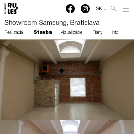
SK
Showroom Samsung, Bratislava
Stavba
Realizácia
Vizualizácie
Plány
Info
RULES, s.r.o., Klincová
37/B, 821 08 Bratislava,
Slovensko
© RULES, s.r.o.