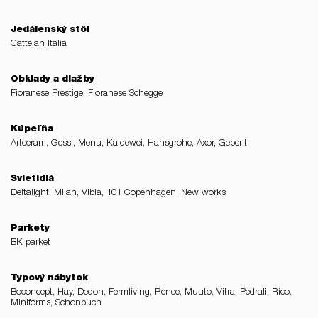
Jedálenský stôl
Cattelan Italia
Obklady a dlažby
Fioranese Prestige, Fioranese Schegge
Kúpeľňa
Artceram, Gessi, Menu, Kaldewei, Hansgrohe, Axor, Geberit
Svietidlá
Deltalight, Milan, Vibia, 101 Copenhagen, New works
Parkety
BK parket
Typový nábytok
Boconcept, Hay, Dedon, Fermliving, Renee, Muuto, Vitra, Pedrali, Rico,
Miniforms, Schonbuch