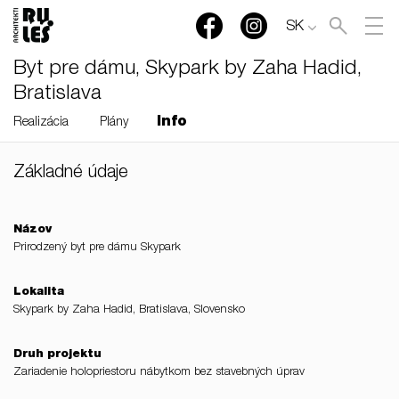
SK
Byt pre dámu, Skypark by Zaha Hadid,
Bratislava
Info
Realizácia
Plány
Základné údaje
RULES, s.r.o., Klincová
37/B, 821 08 Bratislava,
Slovensko
Názov
Prirodzený byt pre dámu Skypark
© RULES, s.r.o.
Lokalita
Skypark by Zaha Hadid, Bratislava, Slovensko
Druh projektu
Zariadenie holopriestoru nábytkom bez stavebných úprav