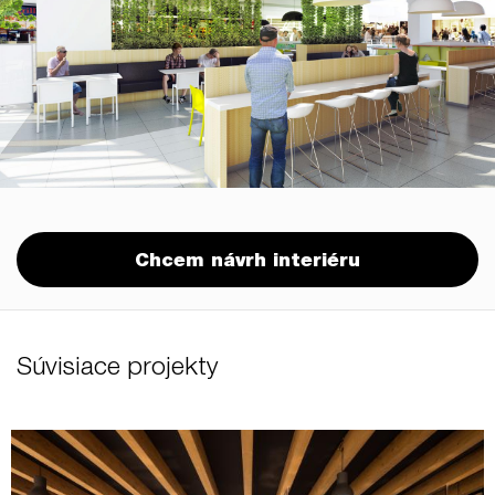
Chcem návrh interiéru
Súvisiace projekty