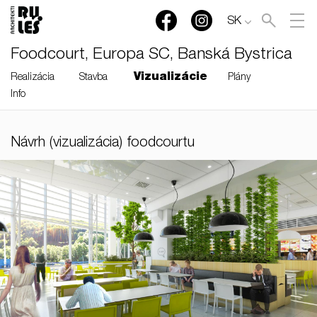
SK
Foodcourt, Europa SC, Banská Bystrica
Vizualizácie
Realizácia
Stavba
Plány
Info
RULES, s.r.o., Klincová
Návrh (vizualizácia) foodcourtu
37/B, 821 08 Bratislava,
Slovensko
© RULES, s.r.o.