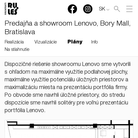
SK
Predajňa a showroom Lenovo, Bory Mall,
Bratislava
Plány
Realizácia
Vizualizácie
Info
Na stiahnutie
Dispozičné riešenie showroomu Lenovo sme vytvorili
RULES, s.r.o., Klincová
s ohľadom na maximálne využitie podlahovej plochy,
37/B, 821 08 Bratislava,
maximálne využitie potenciálu úložných priestorov a
Slovensko
maximalizáciu miesta na prezentáciu portfólia firmy.
Po obvode sme navrhli úložné priestory, do stredu
© RULES, s.r.o.
dispozície sme navrhli solitéry pre voľnú prezentáciu
portfólia Lenovo.