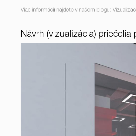
Viac informácií nájdete v našom blogu:
Vizualizác
Návrh (vizualizácia) priečeli