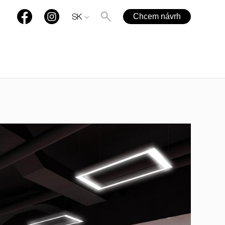
Chcem návrh
SK
+421 901 77 44 00
rules@rules.sk
Časté otázky
Blog
Média