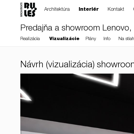
Architektúra
Interiér
Kontakt
Predajňa a showroom Lenovo, 
Realizácia
Vizualizácie
Plány
Info
Na stiah
Návrh (vizualizácia) showroo
RULES, s.r.o., Klincová
37/B, 821 08
Bratislava, Slovensko
© RULES, s.r.o.