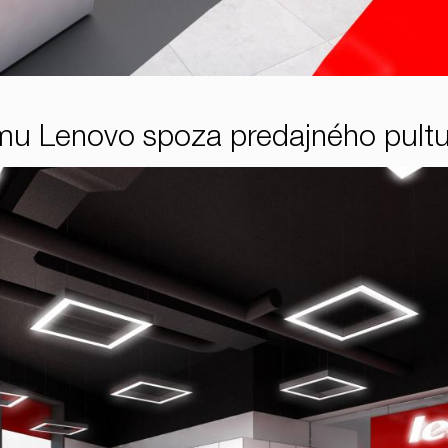
omu Lenovo spoza predajného pult