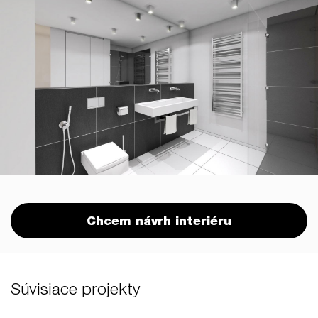
Chcem návrh interiéru
Súvisiace projekty