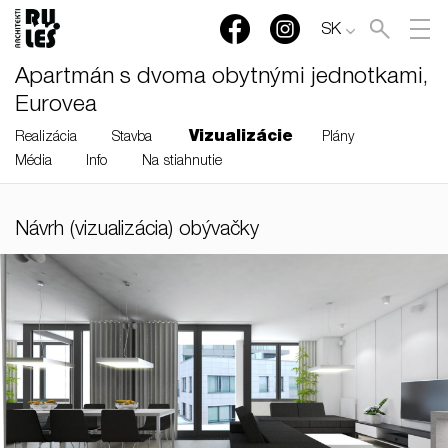
SK
Apartmán s dvoma obytnými jednotkami,
Eurovea
Vizualizácie
Realizácia
Stavba
Plány
Média
Info
Na stiahnutie
RULES, s.r.o., Klincová
Návrh (vizualizácia) obývačky
37/B, 821 08 Bratislava,
Slovensko
© RULES, s.r.o.