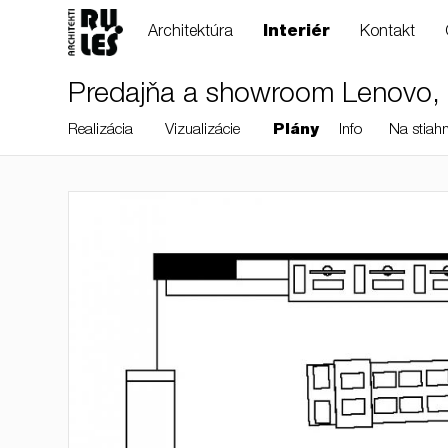
Architektúra
Interiér
Kontakt
Predajňa a showroom Lenovo, 
Realizácia
Vizualizácie
Plány
Info
Na stiahn
RULES, s.r.o., Klincová
37/B, 821 08
Bratislava, Slovensko
© RULES, s.r.o.