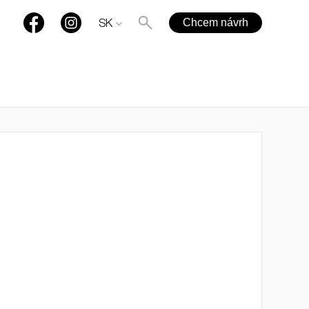
Chcem návrh
SK
+421 901 77 44 00
rules@rules.sk
Časté otázky
Blog
Média