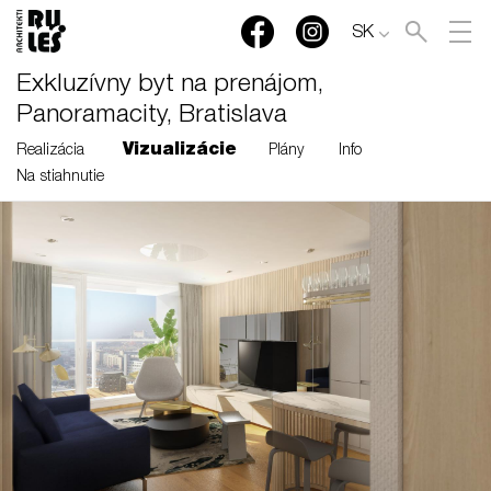
SK
Exkluzívny byt na prenájom,
Panoramacity, Bratislava
Vizualizácie
Realizácia
Plány
Info
Na stiahnutie
RULES, s.r.o., Klincová
37/B, 821 08 Bratislava,
Slovensko
© RULES, s.r.o.