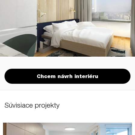
Chcem návrh interiéru
Súvisiace projekty