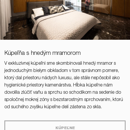
Kúpeľňa s hnedým mramorom
V exkluzívnej kúpeľni sme skombinovali hnedý mramor s
jednoduchým bielym obkladom v tom správnom pomere,
ktorý dal priestoru nádych luxusu, ale stále nepôsobil ako
hygienické priestory kamenárstva. Hĺbka kúpeľne nám
dovolila zlúčiť vaňu a sprchu so schodíkom na sedenie do
spoločnej mokrej zóny s bezstarostným sprchovaním, ktorú
od suchého zvyšku kúpeľne delí zástena zo skla.
KÚPEĽNE