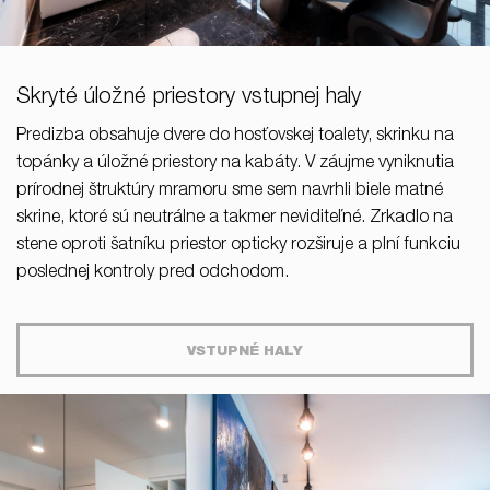
Skryté úložné priestory vstupnej haly
Predizba obsahuje dvere do hosťovskej toalety, skrinku na
topánky a úložné priestory na kabáty. V záujme vyniknutia
prírodnej štruktúry mramoru sme sem navrhli biele matné
skrine, ktoré sú neutrálne a takmer neviditeľné. Zrkadlo na
stene oproti šatníku priestor opticky rozširuje a plní funkciu
poslednej kontroly pred odchodom.
VSTUPNÉ HALY