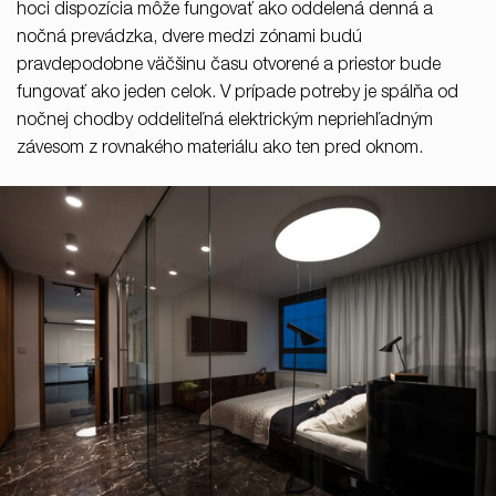
hoci dispozícia môže fungovať ako oddelená denná a
nočná prevádzka, dvere medzi zónami budú
pravdepodobne väčšinu času otvorené a priestor bude
fungovať ako jeden celok. V prípade potreby je spálňa od
nočnej chodby oddeliteľná elektrickým nepriehľadným
závesom z rovnakého materiálu ako ten pred oknom.