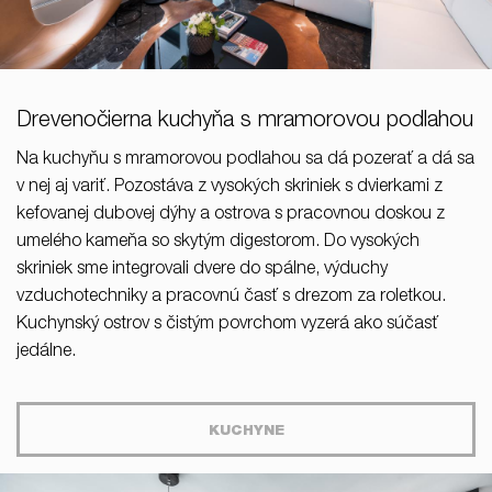
Drevenočierna kuchyňa s mramorovou podlahou
Na kuchyňu s mramorovou podlahou sa dá pozerať a dá sa
v nej aj variť. Pozostáva z vysokých skriniek s dvierkami z
kefovanej dubovej dýhy a ostrova s pracovnou doskou z
umelého kameňa so skytým digestorom. Do vysokých
skriniek sme integrovali dvere do spálne, výduchy
vzduchotechniky a pracovnú časť s drezom za roletkou.
Kuchynský ostrov s čistým povrchom vyzerá ako súčasť
jedálne.
KUCHYNE