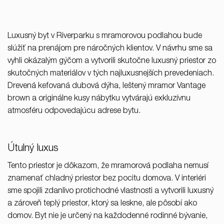
RULES, s.r.o., Klincová
37/B, 821 08 Bratislava,
Slovensko
Luxusný byt v Riverparku s mramorovou podlahou bude
slúžiť na prenájom pre náročných klientov. V návrhu sme sa
© RULES, s.r.o.
vyhli okázalým gýčom a vytvorili skutočne luxusný priestor zo
skutočných materiálov v tých najluxusnejších prevedeniach.
Drevená kefovaná dubová dýha, leštený mramor Vantage
brown a originálne kusy nábytku vytvárajú exkluzívnu
atmosféru odpovedajúcu adrese bytu.
Útulný luxus
Tento priestor je dôkazom, že mramorová podlaha nemusí
znamenať chladný priestor bez pocitu domova. V interiéri
sme spojili zdanlivo protichodné vlastnosti a vytvorili luxusný
a zároveň teplý priestor, ktorý sa leskne, ale pôsobí ako
domov. Byt nie je určený na každodenné rodinné bývanie,