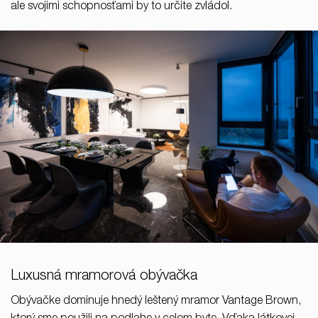
ale svojimi schopnosťami by to určite zvládol.
Luxusná mramorová obývačka
Obývačke dominuje hnedý leštený mramor Vantage Brown,