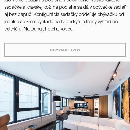
ktorý sme použili na podlahe v celom byte. Vďaka látkovej
sedačke a kravskej koži na podlahe sa dá v obývačke sedieť
aj bez papúč. Konfigurácia sedačky oddeľuje obývačku od
jedálne a okrem výhľadu na tv poskytuje trojitý výhľad do
exteriéru. Na Dunaj, hotel a kopec.
OBÝVACIE IZBY