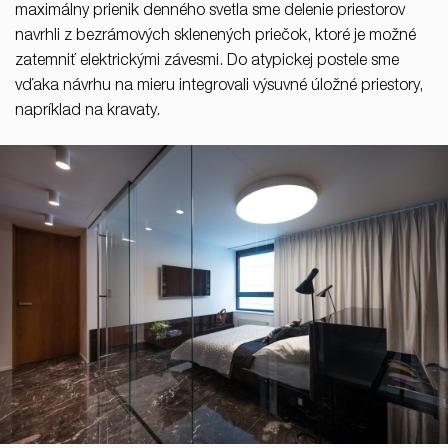
maximálny prienik denného svetla sme delenie priestorov
navrhli z bezrámových sklenených priečok, ktoré je možné
zatemniť elektrickými závesmi. Do atypickej postele sme
vďaka návrhu na mieru integrovali výsuvné úložné priestory,
napríklad na kravaty.