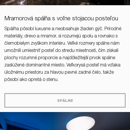
Mramorová spálňa s voľne stojacou posteľou
Spálňa pôsobí luxusne a neobsahuje žiaden gýč. Prírodné
materiály, drevo a mramor, si rozumejú spolu a rovnako s
čiernobielym zvyškom interiéru. Veľké rozmery spálne nám
umožnili umiestniť posteľ do stredu miestnosti, čím získali
plochy rozumné proporcie a najdôležitejší prvok spálne
zaslúžené dominantné miesto. Veľkorysá posteľ má vďaka
úložnému priestoru za hlavou pevné zadné čelo, takže
pôsobí ako opretá o stenu.
SPÁLNE