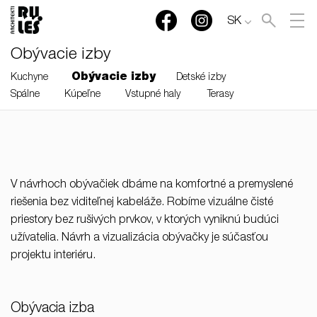
SK
Obývacie izby
Obývacie izby
Kuchyne
Detské izby
Spálne
Kúpeľne
Vstupné haly
Terasy
V návrhoch obývačiek dbáme na komfortné a premyslené
riešenia bez viditeľnej kabeláže. Robíme vizuálne čisté
priestory bez rušivých prvkov, v ktorých vyniknú budúci
užívatelia. Návrh a vizualizácia obývačky je súčasťou
projektu interiéru.
Obývacia izba