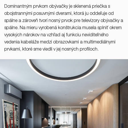
Dominantným prvkom obývačky je sklenená priečka s
obojstrannými posuvnými dverami, ktorá ju oddeľuje od
spálne a zároveň tvorí nosný prvok pre televízory obývačky a
spálne. Na mieru vyrobená konštrukcia musela splniť okrem
vysokých nárokov na vzhľad aj funkciu neviditeľného
vedenia kabeláže medzi obrazovkami a multimediálnymi
prvkami, ktoré sme viedli v jej nosných profiloch.