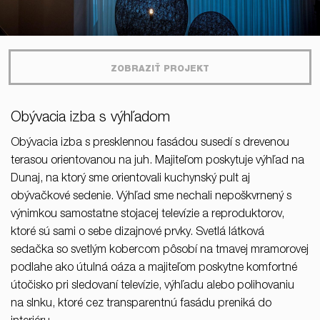
ZOBRAZIŤ PROJEKT
Obývacia izba s výhľadom
Obývacia izba s presklennou fasádou susedí s drevenou
terasou orientovanou na juh. Majiteľom poskytuje výhľad na
Dunaj, na ktorý sme orientovali kuchynský pult aj
obývačkové sedenie. Výhľad sme nechali nepoškvrnený s
výnimkou samostatne stojacej televízie a reproduktorov,
ktoré sú sami o sebe dizajnové prvky. Svetlá látková
sedačka so svetlým kobercom pôsobí na tmavej mramorovej
podlahe ako útulná oáza a majiteľom poskytne komfortné
útočisko pri sledovaní televízie, výhľadu alebo polihovaniu
na slnku, ktoré cez transparentnú fasádu preniká do