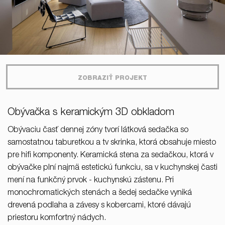
ZOBRAZIŤ PROJEKT
Obývačka s keramickým 3D obkladom
Obývaciu časť dennej zóny tvorí látková sedačka so
samostatnou taburetkou a tv skrinka, ktorá obsahuje miesto
pre hifi komponenty. Keramická stena za sedačkou, ktorá v
obývačke plní najmä estetickú funkciu, sa v kuchynskej časti
mení na funkčný prvok - kuchynskú zástenu. Pri
monochromatických stenách a šedej sedačke vyniká
drevená podlaha a závesy s kobercami, ktoré dávajú
priestoru komfortný nádych.