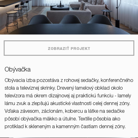
ZOBRAZIŤ PROJEKT
Obývačka
Obývacia izba pozostáva z rohovej sedačky, konferenčného
stola a televíznej skrinky. Drevený lamelový obklad okolo
televízora má okrem dizajnovej aj praktickú funkciu - lamely
lámu zvuk a zlepšujú akustické vlastnosti celej dennej zóny.
Vďaka závesom, záclonám, kobercu a látke na sedačke
pôsobí obývačka mäkko a útulne. Textílie pôsobia ako
protiklad k skleneným a kamenným častiam dennej zóny.