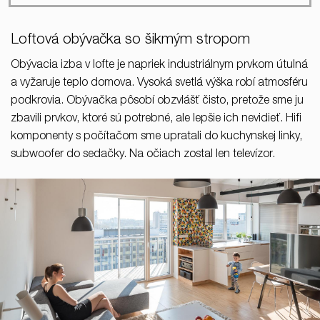
Loftová obývačka so šikmým stropom
Obývacia izba v lofte je napriek industriálnym prvkom útulná
a vyžaruje teplo domova. Vysoká svetlá výška robí atmosféru
podkrovia. Obývačka pôsobí obzvlášť čisto, pretože sme ju
zbavili prvkov, ktoré sú potrebné, ale lepšie ich nevidieť. Hifi
komponenty s počítačom sme upratali do kuchynskej linky,
subwoofer do sedačky. Na očiach zostal len televízor.