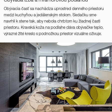
Obývacia izba a mramorovou podlahou
Obývacia časť sa nachádza uprostred denného priestoru
medzi kuchyňou a jedálenským stolom. Sedačku sme
navrhli k stene tak, aby nebola chrbtom ku žiadnej časti
priestoru. Kravská koža na podlahe dáva obývačke teplo,
výrazné žlté kreslo s podnožkou priestor vizuálne oživuje.