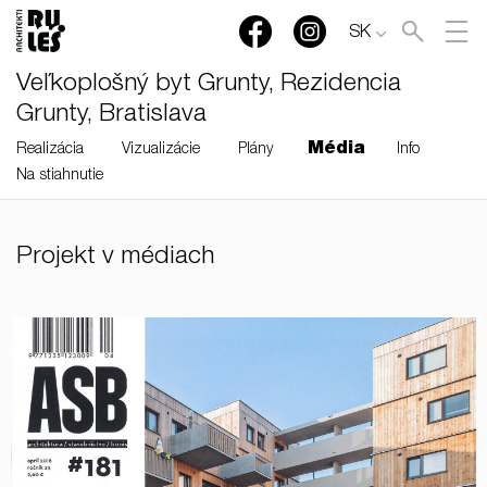
SK
Veľkoplošný byt Grunty, Rezidencia
Grunty, Bratislava
Média
Realizácia
Vizualizácie
Plány
Info
Na stiahnutie
RULES, s.r.o., Klincová
Projekt v médiach
37/B, 821 08 Bratislava,
Slovensko
© RULES, s.r.o.