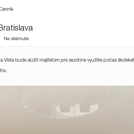
Cenník
Bratislava
Na stiahnutie
Vista bude slúžiť majiteľom pre sezónne využitie počas školského 
ľov.