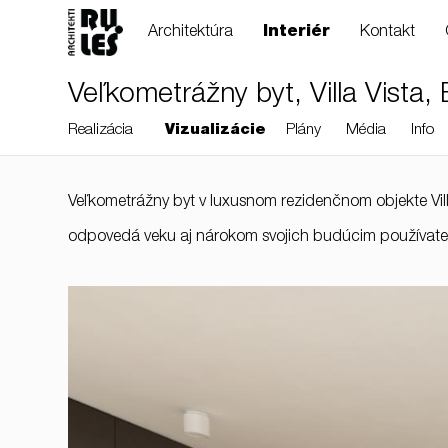
Architektúra
Interiér
Kontakt
Veľkometrážny byt, Villa Vista, 
Realizácia
Vizualizácie
Plány
Média
Info
Veľkometrážny byt v luxusnom rezidenčnom objekte Villa 
RULES, s.r.o., Klincová
odpovedá veku aj nárokom svojich budúcim používate
37/B, 821 08
Bratislava, Slovensko
© RULES, s.r.o.