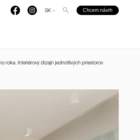
Chcem návrh
SK
roka. Interiérový dizajn jednotlivých priestorov
+421 901 77 44 00
rules@rules.sk
Časté otázky
Blog
Média